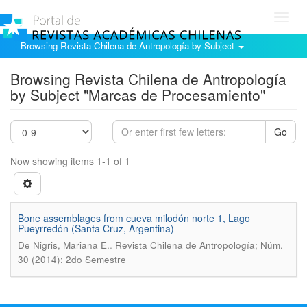
Toggl
navig
Browsing Revista Chilena de Antropología by Subject
Browsing Revista Chilena de Antropología
by Subject "Marcas de Procesamiento"
Go
Now showing items 1-1 of 1
Bone assemblages from cueva milodón norte 1, Lago
Pueyrredón (Santa Cruz, Argentina)
.
De Nigris, Mariana E.
Revista Chilena de Antropología; Núm.
30 (2014): 2do Semestre