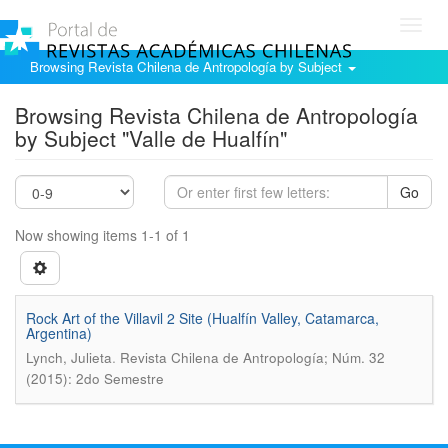
Toggl
navig
Browsing Revista Chilena de Antropología by Subject
Browsing Revista Chilena de Antropología
by Subject "Valle de Hualfín"
Go
Now showing items 1-1 of 1
Rock Art of the Villavil 2 Site (Hualfín Valley, Catamarca,
Argentina)
.
Lynch, Julieta
Revista Chilena de Antropología; Núm. 32
(2015): 2do Semestre