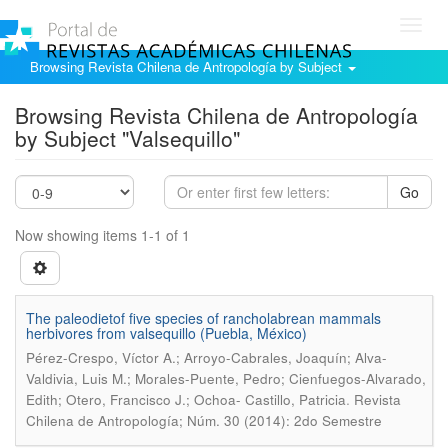
Toggl
navig
Browsing Revista Chilena de Antropología by Subject
Browsing Revista Chilena de Antropología
by Subject "Valsequillo"
Go
Now showing items 1-1 of 1
The paleodietof five species of rancholabrean mammals
herbivores from valsequillo (Puebla, México)
Pérez-Crespo, Víctor A.; Arroyo-Cabrales, Joaquín; Alva-
Valdivia, Luis M.; Morales-Puente, Pedro; Cienfuegos-Alvarado,
.
Edith; Otero, Francisco J.; Ochoa- Castillo, Patricia
Revista
Chilena de Antropología; Núm. 30 (2014): 2do Semestre