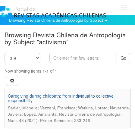
Toggl
navig
Browsing Revista Chilena de Antropología by Subject
Browsing Revista Chilena de Antropología
by Subject "activismo"
Go
Now showing items 1-1 of 1
Caregiving during childbirth: from individual to collective
responsibility
Sadler, Michelle; Vezzani, Francisca; Watkins, Loreto; Navarrete,
.
Javiera; López, Amaranta
Revista Chilena de Antropología;
Núm. 43 (2021): Primer Semestre; 233-246