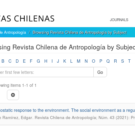
JOURNALS
de Antropología
Browsing Revista Chilena de Antropología by Subject
ing Revista Chilena de Antropología by Subject
B
C
D
E
F
G
H
I
J
K
L
M
N
O
P
Q
R
S
T
Go
wing items 1-1 of 1
lostatic response to the environment. The social environment as a regu
.
n Ramírez, Edgar
Revista Chilena de Antropología; Núm. 43 (2021): P