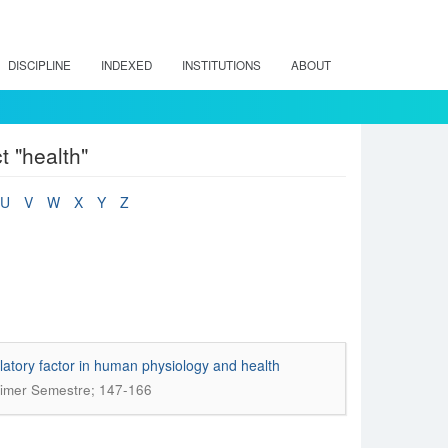
DISCIPLINE
INDEXED
INSTITUTIONS
ABOUT
 "health"
U
V
W
X
Y
Z
latory factor in human physiology and health
rimer Semestre; 147-166