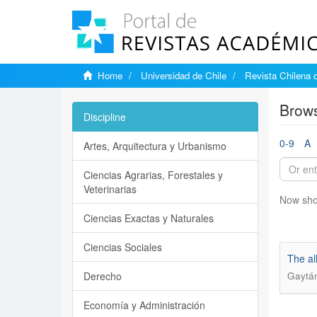
Home
Universidad de Chile
Revista Chilena 
Brows
Discipline
0-9
A
Artes, Arquitectura y Urbanismo
Ciencias Agrarias, Forestales y
Veterinarias
Now sho
Ciencias Exactas y Naturales
Ciencias Sociales
The al
Derecho
Gaytá
Economía y Administración