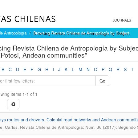
JOURNALS
de Antropología
Browsing Revista Chilena de Antropología by Subject
ing Revista Chilena de Antropología by Subjec
 Potosi, Andean communities"
B
C
D
E
F
G
H
I
J
K
L
M
N
O
P
Q
R
S
T
Go
wing items 1-1 of 1
ys routes and drovers. Colonial road networks and Andean communities
.
, Carlos
Revista Chilena de Antropología; Núm. 36 (2017): Segundo