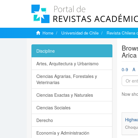
Home
Universidad de Chile
Revista Chilena 
Brows
Discipline
Arica
Artes, Arquitectura y Urbanismo
0-9
A
Ciencias Agrarias, Forestales y
Veterinarias
Now sho
Ciencias Exactas y Naturales
Ciencias Sociales
Highwa
Derecho
Choque
Economía y Administración