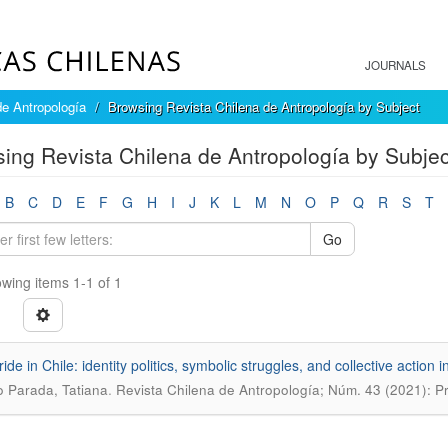
JOURNALS
de Antropología
Browsing Revista Chilena de Antropología by Subject
ing Revista Chilena de Antropología by Subjec
B
C
D
E
F
G
H
I
J
K
L
M
N
O
P
Q
R
S
T
Go
wing items 1-1 of 1
de in Chile: identity politics, symbolic struggles, and collective action 
.
lo Parada, Tatiana
Revista Chilena de Antropología; Núm. 43 (2021): P