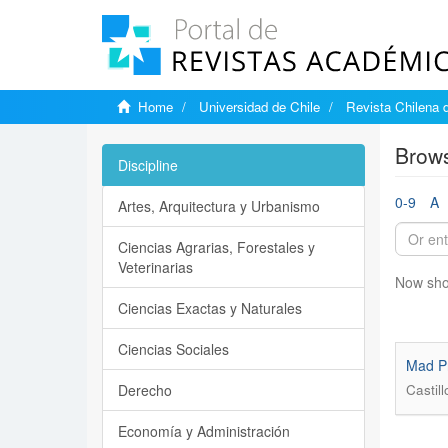
Home
Universidad de Chile
Revista Chilena 
Brows
Discipline
0-9
A
Artes, Arquitectura y Urbanismo
Ciencias Agrarias, Forestales y
Veterinarias
Now sho
Ciencias Exactas y Naturales
Ciencias Sociales
Mad Pri
Derecho
Castil
Economía y Administración