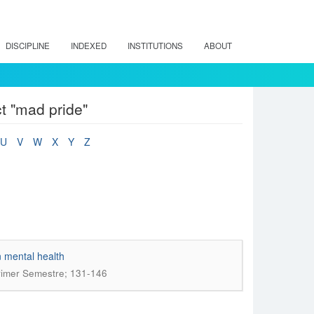
DISCIPLINE
INDEXED
INSTITUTIONS
ABOUT
t "mad pride"
U
V
W
X
Y
Z
in mental health
rimer Semestre; 131-146