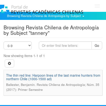
Toggl
navig
Browsing Revista Chilena de Antropología by Subject
Browsing Revista Chilena de Antropología
by Subject "tannery"
Go
Now showing items 1-1 of 1
The thin red line: Harpoon lines of the last marine hunters from
northern Chile (1000-1500 ad)
.
Ballester, Benjamín
Revista Chilena de Antropología; Núm. 35
(2017): Primer Semestre