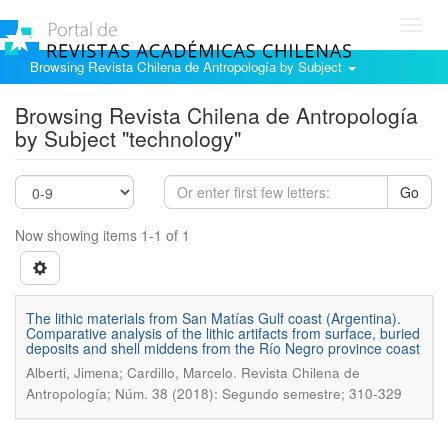
Toggl
navig
Browsing Revista Chilena de Antropología by Subject
Browsing Revista Chilena de Antropología
by Subject "technology"
Go
Now showing items 1-1 of 1
The lithic materials from San Matías Gulf coast (Argentina).
Comparative analysis of the lithic artifacts from surface, buried
deposits and shell middens from the Río Negro province coast
.
Alberti, Jimena; Cardillo, Marcelo
Revista Chilena de
Antropología; Núm. 38 (2018): Segundo semestre; 310-329