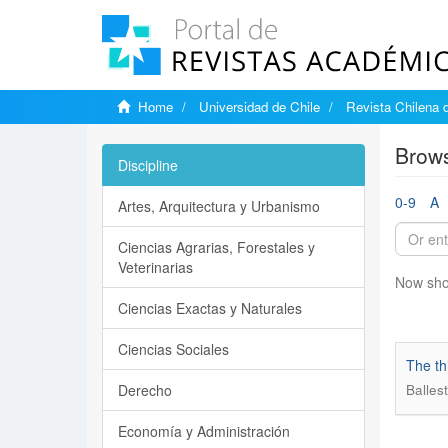
Home
Universidad de Chile
Revista Chilena 
Brows
Discipline
0-9
A
Artes, Arquitectura y Urbanismo
Ciencias Agrarias, Forestales y
Veterinarias
Now sho
Ciencias Exactas y Naturales
Ciencias Sociales
The th
Derecho
Balles
Economía y Administración