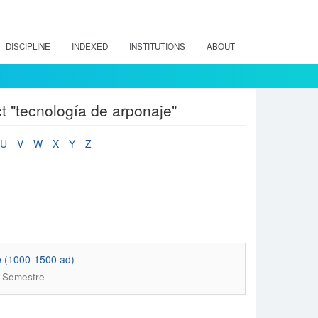
DISCIPLINE
INDEXED
INSTITUTIONS
ABOUT
t "tecnología de arponaje"
U
V
W
X
Y
Z
le (1000-1500 ad)
r Semestre