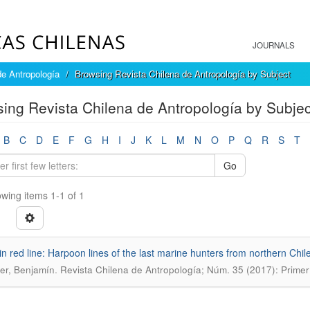
JOURNALS
de Antropología
Browsing Revista Chilena de Antropología by Subject
ing Revista Chilena de Antropología by Subjec
B
C
D
E
F
G
H
I
J
K
L
M
N
O
P
Q
R
S
T
Go
wing items 1-1 of 1
in red line: Harpoon lines of the last marine hunters from northern Chi
.
ter, Benjamín
Revista Chilena de Antropología; Núm. 35 (2017): Prime