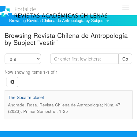
Toggl
navig
Browsing Revista Chilena de Antropología by Subject
Browsing Revista Chilena de Antropología
by Subject "vestir"
Go
Now showing items 1-1 of 1
The Socaire closet
.
Andrade, Rosa
Revista Chilena de Antropología; Núm. 47
(2023): Primer Semestre ; 1-25