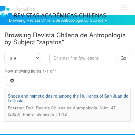
Toggl
navig
Browsing Revista Chilena de Antropología by Subject
Browsing Revista Chilena de Antropología
by Subject "zapatos"
Go
Now showing items 1-1 of 1
Shoes and mimetic desire among the Huilliches of San Juan de
la Costa
.
Foerster, Rolf
Revista Chilena de Antropología; Núm. 47
(2023): Primer Semestre ; 1-12