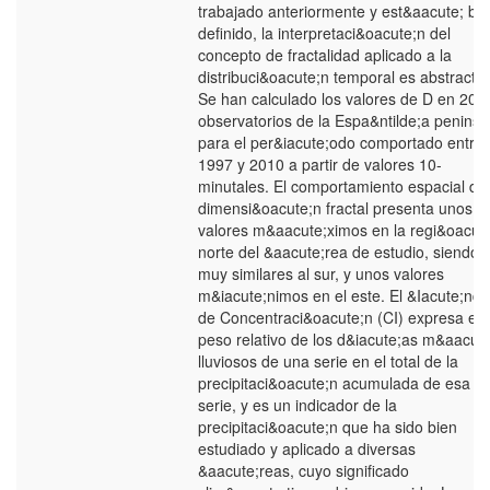
trabajado anteriormente y est&aacute; bi
definido, la interpretaci&oacute;n del
concepto de fractalidad aplicado a la
distribuci&oacute;n temporal es abstracto.
Se han calculado los valores de D en 20
observatorios de la Espa&ntilde;a peninsu
para el per&iacute;odo comportado entre
1997 y 2010 a partir de valores 10-
minutales. El comportamiento espacial de 
dimensi&oacute;n fractal presenta unos
valores m&aacute;ximos en la regi&oacut
norte del &aacute;rea de estudio, siendo
muy similares al sur, y unos valores
m&iacute;nimos en el este. El &Iacute;ndi
de Concentraci&oacute;n (CI) expresa el
peso relativo de los d&iacute;as m&aacute
lluviosos de una serie en el total de la
precipitaci&oacute;n acumulada de esa
serie, y es un indicador de la
precipitaci&oacute;n que ha sido bien
estudiado y aplicado a diversas
&aacute;reas, cuyo significado