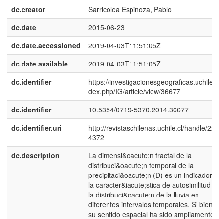
dc.creator
Sarricolea Espinoza, Pablo
dc.date
2015-06-23
dc.date.accessioned
2019-04-03T11:51:05Z
dc.date.available
2019-04-03T11:51:05Z
dc.identifier
https://investigacionesgeograficas.uchile.cl
dex.php/IG/article/view/36677
dc.identifier
10.5354/0719-5370.2014.36677
dc.identifier.uri
http://revistaschilenas.uchile.cl/handle/225
4372
dc.description
La dimensi&oacute;n fractal de la
distribuci&oacute;n temporal de la
precipitaci&oacute;n (D) es un indicador d
la caracter&iacute;stica de autosimilitud e
la distribuci&oacute;n de la lluvia en
diferentes intervalos temporales. Si bien 
su sentido espacial ha sido ampliamente