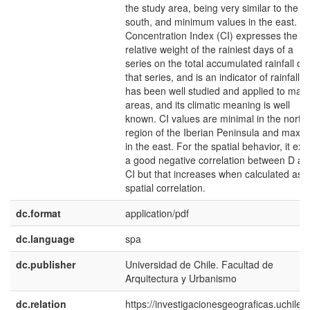
the study area, being very similar to the
south, and minimum values in the east. T
Concentration Index (CI) expresses the
relative weight of the rainiest days of a
series on the total accumulated rainfall of
that series, and is an indicator of rainfall t
has been well studied and applied to man
areas, and its climatic meaning is well
known. CI values are minimal in the north
region of the Iberian Peninsula and maxim
in the east. For the spatial behavior, it exis
a good negative correlation between D an
CI but that increases when calculated as 
spatial correlation.
dc.format
application/pdf
dc.language
spa
dc.publisher
Universidad de Chile. Facultad de
Arquitectura y Urbanismo
dc.relation
https://investigacionesgeograficas.uchile.cl