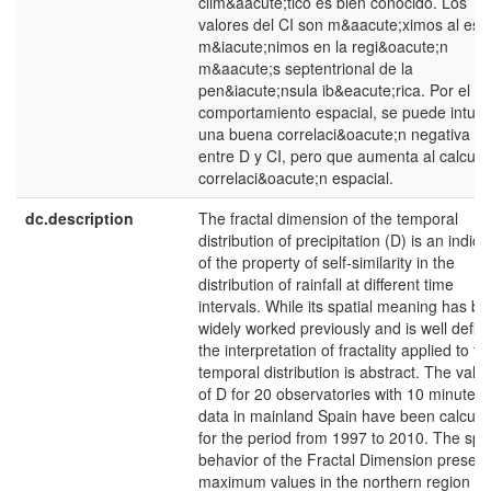
clim&aacute;tico es bien conocido. Los
valores del CI son m&aacute;ximos al este
m&iacute;nimos en la regi&oacute;n
m&aacute;s septentrional de la
pen&iacute;nsula ib&eacute;rica. Por el
comportamiento espacial, se puede intuir
una buena correlaci&oacute;n negativa
entre D y CI, pero que aumenta al calcular
correlaci&oacute;n espacial.
dc.description
The fractal dimension of the temporal
distribution of precipitation (D) is an indica
of the property of self-similarity in the
distribution of rainfall at different time
intervals. While its spatial meaning has b
widely worked previously and is well defin
the interpretation of fractality applied to th
temporal distribution is abstract. The valu
of D for 20 observatories with 10 minutes
data in mainland Spain have been calcula
for the period from 1997 to 2010. The spat
behavior of the Fractal Dimension present
maximum values in the northern region of