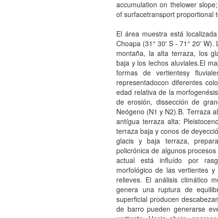
accumulation on thelower slope; 
of surfacetransport proportional 
El área muestra está localizada 
Choapa (31° 30' S - 71° 20' W). L
montaña, la alta terraza, los gl
baja y los lechos aluviales.El m
formas de vertientesy fluvia
representadocon diferentes col
edad relativa de la morfogenésis
de erosión, dissección de gran
Neógeno (N1 y N2).B. Terraza alta
antígua terraza alta: Pleistocen
terraza baja y conos de deyecció
glacis y baja terraza, prepar
policrónica de algunos procesos 
actual está influído por ras
morfológico de las vertientes y 
relieves. El análisis climático 
genera una ruptura de equilib
superficial producen descabezami
de barro pueden generarse eve