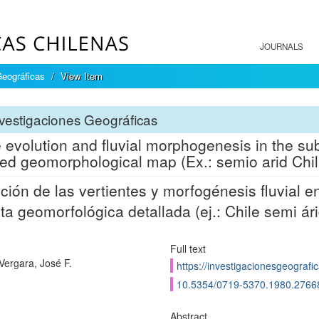
JOURNALS
Geográficas
View Item
vestigaciones Geográficas
 evolution and fluvial morphogenesis in the su
led geomorphological map (Ex.: semio arid Chil
ción de las vertientes y morfogénesis fluvial e
rta geomorfológica detallada (ej.: Chile semi ár
Full text
Vergara, José F.
https://investigacionesgeografic
10.5354/0719-5370.1980.2766
Abstract