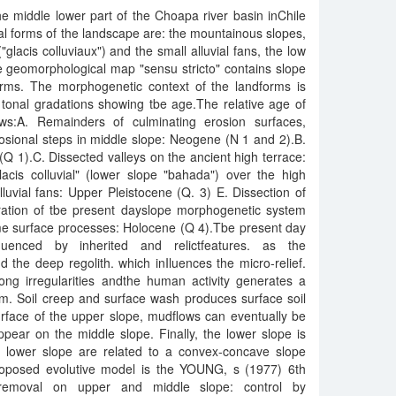
e middle lower part of the Choapa river basin inChile
al forms of the landscape are: the mountainous slopes,
"glacis colluviaux") and the small alluvial fans, the low
e geomorphological map "sensu stricto" contains slope
orms. The morphogenetic context of the landforms is
, tonal gradations showing tbe age.The relative age of
ws:A. Remainders of culminating erosion surfaces,
rosional steps in middle slope: Neogene (N 1 and 2).B.
(Q 1).C. Dissected valleys on the ancient high terrace:
acis colluvial" (lower slope "bahada") over the high
lluvial fans: Upper Pleistocene (Q. 3) E. Dissection of
aration of tbe present dayslope morphogenetic system
me surface processes: Holocene (Q 4).Tbe present day
luenced by inherited and relictfeatures. as the
 the deep regolith. which inIluences the micro-relief.
ong irregularities andthe human activity generates a
em. Soil creep and surface wash produces surface soil
face of the upper slope, mudflows can eventually be
pear on the middle slope. Finally, the lower slope is
d lower slope are related to a convex-concave slope
roposed evolutive model is the YOUNG, s (1977) 6th
 removal on upper and middle slope: control by