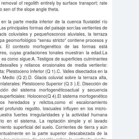
removal of regolith entirely by surface transport; rate
to sen of the slope angle theta.
en la parte media inferior de la cuenca fluvialdel río
as principales formas del paisaje son:las vertientes de
acis coluviales y pequeñosconos aluviales, la terraza
apa geomorfológico "sensu stricto" contiene procesos y
les. El contexto morfogenético de las formas está
ores, cuyas gradaciones tonales muestran la edad.La
 es como sigue:A. Testigos de superficies culminantes
desvalles y rellanos erosionales de media vertiente:
: Pleistoceno Inferior (Q 1).C. Valles disectados en la
o Medio (Q 2).D. Glacis coluvial sobre la terraza alta,
nlaterales: Pleistoceno Superior (Q 3 ).E. Disección de
ación del sistema morfogenéticoactual y secuencia
superficiales: Holoceno(Q 4).El sistema morfogenético
gos heredados y relictos,como el escalonamiento
el profundo regolito, loscuales influyen en los micro-
muestra fuertes irregularidades y la actividad humana
rio en el sistema. La reptación simple y el lavado
ento superficial del suelo. Corrientes de tierra y aún
ntualmente en la parte superior descabezada de la