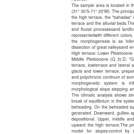
The sample area is located in th
(31° 30'S-71° 20'W). The princip
the high terrace, the "bahadas" (
terrace and the alluvial beds.Th
and fluvial processesand landf
representedwith different colors
the morphogenesis is as follo
dissection of great valleysand e
High terrace: Lower Pleistocene 
Middle Pleistocene (Q 2).D. "Gl
terrace, lowterrace and lateral a
glacis and lower terrace, prep
and polychronic continum of so
morphogenetic system is inf
morphological slope stepping and
The climatic analysis shows str
break of equilibrium in the syst
beheading. On the beheaded sur
generated. Downward, gullies ap
depositional. Upper, middle an
upward the high terrace.The p
model for slopes:control by