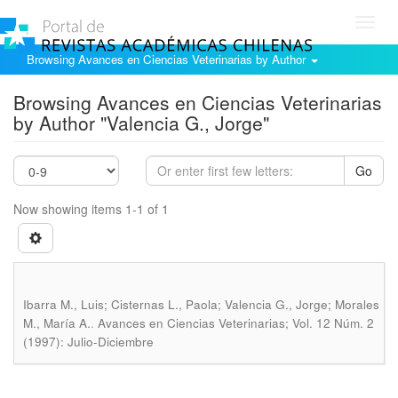
Toggl
navig
Browsing Avances en Ciencias Veterinarias by Author
Browsing Avances en Ciencias Veterinarias
by Author "Valencia G., Jorge"
Go
Now showing items 1-1 of 1
Ibarra M., Luis; Cisternas L., Paola; Valencia G., Jorge; Morales
.
M., María A.
Avances en Ciencias Veterinarias; Vol. 12 Núm. 2
(1997): Julio-Diciembre