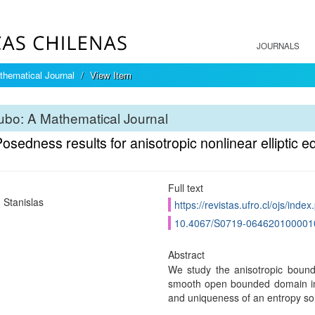
JOURNALS
hematical Journal
View Item
bo: A Mathematical Journal
osedness results for anisotropic nonlinear elliptic e
Full text
 Stanislas
https://revistas.ufro.cl/ojs/inde
10.4067/S0719-064620100001
Abstract
We study the anisotropic boun
smooth open bounded domain in
and uniqueness of an entropy sol