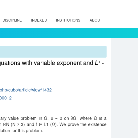
DISCIPLINE
INDEXED
INSTITUTIONS
ABOUT
quations with variable exponent and 𝘓¹ -
x.php/cubo/article/view/1432
00012
dary value problem in Ω, u = 0 on ∂Ω, where Ω is a
 ℝN (N ≥ 3) and f ∈ L1 (Ω). We prove the existence
ution for this problem.