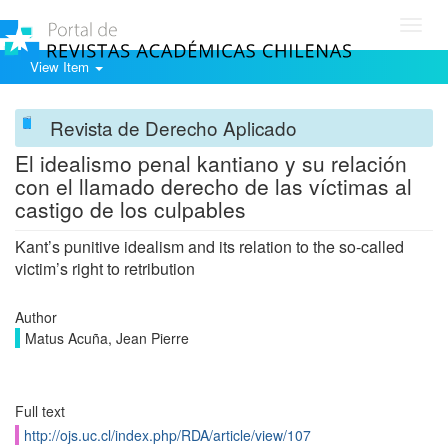
Toggl
navig
View Item
Revista de Derecho Aplicado
El idealismo penal kantiano y su relación
con el llamado derecho de las víctimas al
castigo de los culpables
Kant’s punitive idealism and its relation to the so-called
victim’s right to retribution
Author
Matus Acuña, Jean Pierre
Full text
http://ojs.uc.cl/index.php/RDA/article/view/107