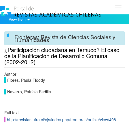
Toggl
navig
View Item
Fronteras: Revista de Ciencias Sociales y
Humanidades
¿Participación ciudadana en Temuco? El caso
de la Planificación de Desarrollo Comunal
(2002-2012)
Author
Flores, Paula Floody
Navarro, Patricio Padilla
Full text
http://revistas.ufro.cl/ojs/index.php/fronteras/article/view/408