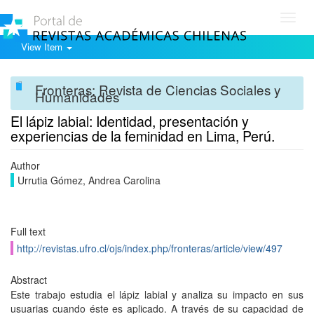
Toggl
navig
View Item
Fronteras: Revista de Ciencias Sociales y
Humanidades
El lápiz labial: Identidad, presentación y
experiencias de la feminidad en Lima, Perú.
Author
Urrutia Gómez, Andrea Carolina
Full text
http://revistas.ufro.cl/ojs/index.php/fronteras/article/view/497
Abstract
Este trabajo estudia el lápiz labial y analiza su impacto en sus
usuarias cuando éste es aplicado. A través de su capacidad de