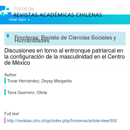
Toggl
navig
View Item
Fronteras: Revista de Ciencias Sociales y
Humanidades
Discusiones en torno al entronque patriarcal en
la configuración de la masculinidad en el Centro
de México
Author
Tovar-Hernández, Deysy Margarita
Tena Guerrero, Olivia
Full text
http://revistas.ufro.cl/ojs/index.php/fronteras/article/view/552