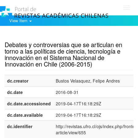
Toggl
navig
View Item
Show simple item record
Debates y controversias que se articulan en
torno a las políticas de ciencia, tecnología e
innovación en el Sistema Nacional de
Innovación en Chile (2006-2015)
dc.creator
Bustos Velasquez, Felipe Andres
dc.date
2016-08-31
dc.date.accessioned
2019-04-17T16:18:29Z
dc.date.available
2019-04-17T16:18:29Z
dc.identifier
http://revistas.ufro.cl/ojs/index.php/fronter
article/view/655