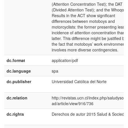
(Attention Concentration Test); the DAT
(Divided Attention Test); and the Whoqol.
Results in the ACT show significant
differences between motoboys and
motorcyclists: the former presenting less
incidence of attention concentration than 
latter. This difference might be justified by
the fact that motoboys’ work environment
involves more diverse contingencies.
dc.format
application/pdf
dc.language
spa
dc.publisher
Universidad Católica del Norte
dc.relation
http://revistas.ucn.cl/index.php/saludysoci
ad/article/view/916/736
dc.rights
Derechos de autor 2015 Salud & Socieda