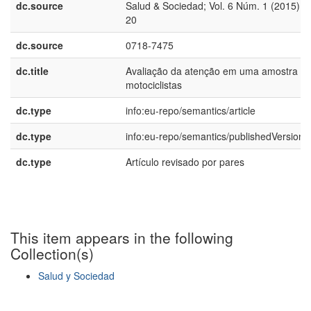
dc.source
Salud & Sociedad; Vol. 6 Núm. 1 (2015); 1
20
dc.source
0718-7475
dc.title
Avaliação da atenção em uma amostra d
motociclistas
dc.type
info:eu-repo/semantics/article
dc.type
info:eu-repo/semantics/publishedVersion
dc.type
Artículo revisado por pares
This item appears in the following
Collection(s)
Salud y Sociedad
Show simple item record