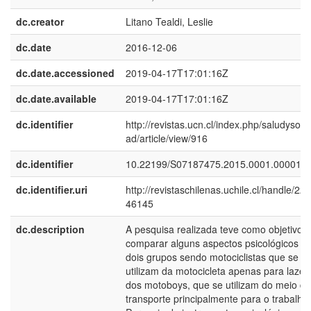
dc.creator
Litano Tealdi, Leslie
dc.date
2016-12-06
dc.date.accessioned
2019-04-17T17:01:16Z
dc.date.available
2019-04-17T17:01:16Z
dc.identifier
http://revistas.ucn.cl/index.php/saludysoci
ad/article/view/916
dc.identifier
10.22199/S07187475.2015.0001.00001
dc.identifier.uri
http://revistaschilenas.uchile.cl/handle/225
46145
dc.description
A pesquisa realizada teve como objetivo
comparar alguns aspectos psicológicos d
dois grupos sendo motociclistas que se
utilizam da motocicleta apenas para lazer
dos motoboys, que se utilizam do meio de
transporte principalmente para o trabalho.