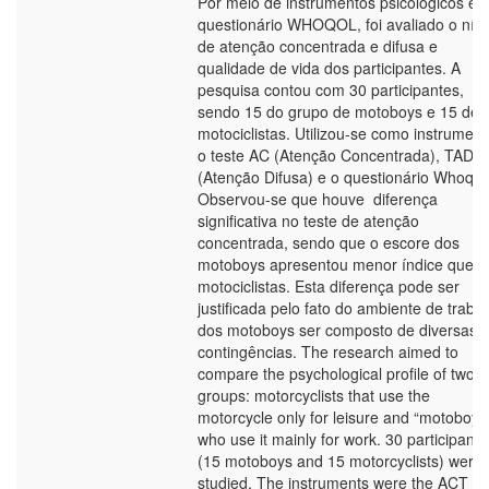
Por meio de instrumentos psicológicos e 
questionário WHOQOL, foi avaliado o níve
de atenção concentrada e difusa e
qualidade de vida dos participantes. A
pesquisa contou com 30 participantes,
sendo 15 do grupo de motoboys e 15 de
motociclistas. Utilizou-se como instrumen
o teste AC (Atenção Concentrada), TADI
(Atenção Difusa) e o questionário Whoqol
Observou-se que houve diferença
significativa no teste de atenção
concentrada, sendo que o escore dos
motoboys apresentou menor índice que d
motociclistas. Esta diferença pode ser
justificada pelo fato do ambiente de traba
dos motoboys ser composto de diversas
contingências. The research aimed to
compare the psychological profile of two
groups: motorcyclists that use the
motorcycle only for leisure and “motoboys
who use it mainly for work. 30 participants
(15 motoboys and 15 motorcyclists) were
studied. The instruments were the ACT