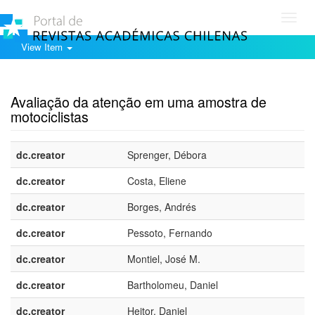
Toggl
navig
View Item
Show simple item record
Avaliação da atenção em uma amostra de
motociclistas
dc.creator
Sprenger, Débora
dc.creator
Costa, Eliene
dc.creator
Borges, Andrés
dc.creator
Pessoto, Fernando
dc.creator
Montiel, José M.
dc.creator
Bartholomeu, Daniel
dc.creator
Heitor, Daniel