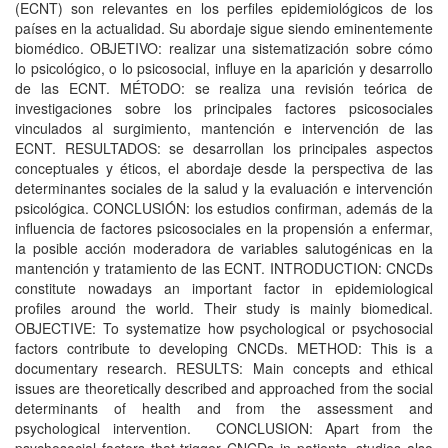
(ECNT) son relevantes en los perfiles epidemiológicos de los
países en la actualidad. Su abordaje sigue siendo eminentemente
biomédico. OBJETIVO: realizar una sistematización sobre cómo
lo psicológico, o lo psicosocial, influye en la aparición y desarrollo
de las ECNT. MÉTODO: se realiza una revisión teórica de
investigaciones sobre los principales factores psicosociales
vinculados al surgimiento, mantención e intervención de las
ECNT. RESULTADOS: se desarrollan los principales aspectos
conceptuales y éticos, el abordaje desde la perspectiva de las
determinantes sociales de la salud y la evaluación e intervención
psicológica. CONCLUSIÓN: los estudios confirman, además de la
influencia de factores psicosociales en la propensión a enfermar,
la posible acción moderadora de variables salutogénicas en la
mantención y tratamiento de las ECNT. INTRODUCTION: CNCDs
constitute nowadays an important factor in epidemiological
profiles around the world. Their study is mainly biomedical.
OBJECTIVE: To systematize how psychological or psychosocial
factors contribute to developing CNCDs. METHOD: This is a
documentary research. RESULTS: Main concepts and ethical
issues are theoretically described and approached from the social
determinants of health and from the assessment and
psychological intervention. CONCLUSION: Apart from the