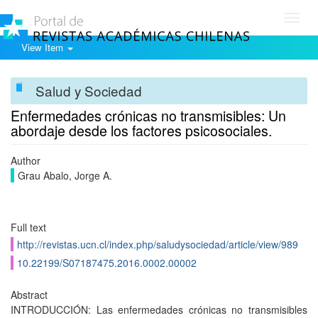
Toggl
navig
View Item
Salud y Sociedad
Enfermedades crónicas no transmisibles: Un
abordaje desde los factores psicosociales.
Author
Grau Abalo, Jorge A.
Full text
http://revistas.ucn.cl/index.php/saludysociedad/article/view/989
10.22199/S07187475.2016.0002.00002
Abstract
INTRODUCCIÓN: Las enfermedades crónicas no transmisibles