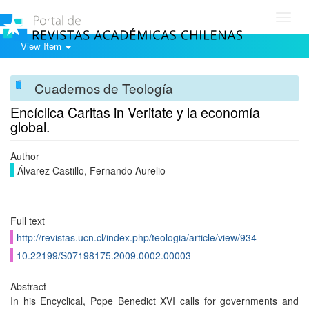
Toggl
navig
View Item
Cuadernos de Teología
Encíclica Caritas in Veritate y la economía
global.
Author
Álvarez Castillo, Fernando Aurelio
Full text
http://revistas.ucn.cl/index.php/teologia/article/view/934
10.22199/S07198175.2009.0002.00003
Abstract
In his Encyclical, Pope Benedict XVI calls for governments and