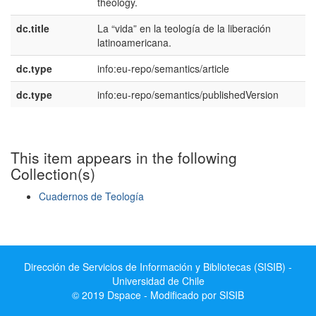
theology.
U
dc.title
La “vida” en la teología de la liberación
e
latinoamericana.
E
dc.type
info:eu-repo/semantics/article
dc.type
info:eu-repo/semantics/publishedVersion
This item appears in the following
Collection(s)
Cuadernos de Teología
Show simple item record
Dirección de Servicios de Información y Bibliotecas (SISIB) -
Universidad de Chile
© 2019 Dspace - Modificado por SISIB