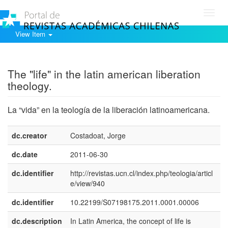
Toggl
navig
View Item
Show simple item record
The "life" in the latin american liberation
theology.
La “vida” en la teología de la liberación latinoamericana.
dc.creator
Costadoat, Jorge
dc.date
2011-06-30
dc.identifier
http://revistas.ucn.cl/index.php/teologia/articl
e/view/940
dc.identifier
10.22199/S07198175.2011.0001.00006
dc.description
In Latin America, the concept of life is
e