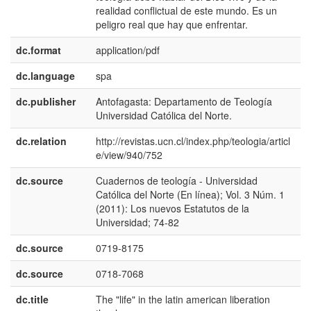
realidad conflictual de este mundo. Es un
peligro real que hay que enfrentar.
dc.format
application/pdf
dc.language
spa
dc.publisher
Antofagasta: Departamento de Teología
e
Universidad Católica del Norte.
E
dc.relation
http://revistas.ucn.cl/index.php/teologia/articl
e/view/940/752
dc.source
Cuadernos de teología - Universidad
e
Católica del Norte (En línea); Vol. 3 Núm. 1
E
(2011): Los nuevos Estatutos de la
Universidad; 74-82
dc.source
0719-8175
dc.source
0718-7068
dc.title
The "life" in the latin american liberation
e