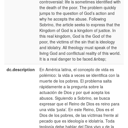
controversial: life is sometimes identified with
U
the death of the poor. The problem quickly
jumps to the question of God’s action and
why he accepts the abuse. Following
Sobrino, the article seeks to express that the
Kingdom of God is a kingdom of justice. In
this real kingdom, God is the God of the
poor, the victims of the sin that is ideology
and idolatry. All theology must speak of the
living God and conflictual reality of this world.
It is a real danger to be faced.&nbsp;
dc.description
En América latina, el concepto de vida es
e
polémico: la vida a veces se identifica con la
E
muerte de los pobres. El problema salta
rápidamente a la pregunta sobre la
actuación de Dios y por qué acepta los
abusos. Siguiendo a Sobrino, se busca
expresar que el Reino de Dios es reino para
una vida ‘justa’. En este Reino, Dios es el
Dios de los pobres, de las víctimas frente al
pecado que es ideología e idolatría. Toda
teología debe hablar del Dios vivo y de la