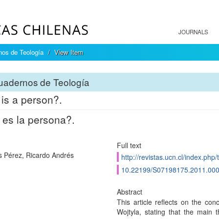
JOURNALS
os de Teología
View Item
uadernos de Teología
is a person?.
es la persona?.
Full text
 Pérez, Ricardo Andrés
http://revistas.ucn.cl/index.php/
10.22199/S07198175.2011.00
Abstract
This article reﬂects on the con
Wojtyla, stating that the main 