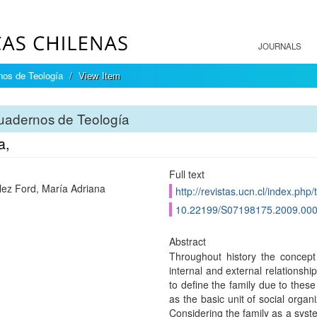
JOURNALS
os de Teología
View Item
uadernos de Teología
a,
Full text
ez Ford, María Adriana
http://revistas.ucn.cl/index.php/
10.22199/S07198175.2009.00
Abstract
Throughout history the concept o
internal and external relationships 
to define the family due to these
as the basic unit of social orga
Considering the family as a syste