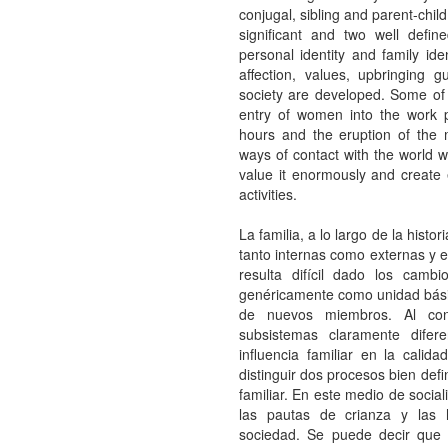
conjugal, sibling and parent-child 
significant and two well defi
personal identity and family iden
affection, values, upbringing g
society are developed. Some of 
entry of women into the work pl
hours and the eruption of the
ways of contact with the world wh
value it enormously and create e
activities.
La familia, a lo largo de la histo
tanto internas como externas y en
resulta difícil dado los cambi
genéricamente como unidad bási
de nuevos miembros. Al con
subsistemas claramente diferen
influencia familiar en la calid
distinguir dos procesos bien defi
familiar. En este medio de social
las pautas de crianza y las 
sociedad. Se puede decir que