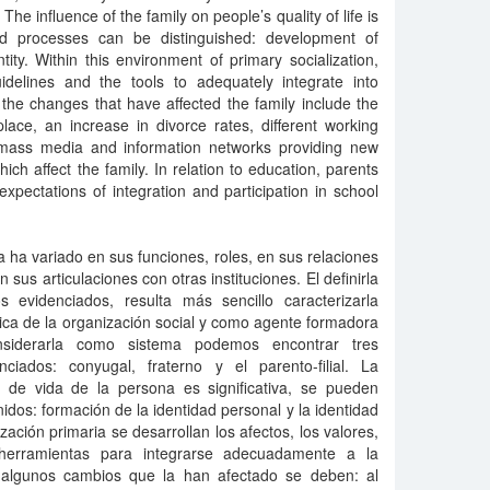
The influence of the family on people’s quality of life is
ned processes can be distinguished: development of
tity. Within this environment of primary socialization,
uidelines and the tools to adequately integrate into
the changes that have affected the family include the
ace, an increase in divorce rates, different working
 mass media and information networks providing new
ich affect the family. In relation to education, parents
xpectations of integration and participation in school
ria ha variado en sus funciones, roles, en sus relaciones
 sus articulaciones con otras instituciones. El definirla
os evidenciados, resulta más sencillo caracterizarla
ca de la organización social y como agente formadora
siderarla como sistema podemos encontrar tres
ciados: conyugal, fraterno y el parento-filial. La
ad de vida de la persona es significativa, se pueden
nidos: formación de la identidad personal y la identidad
ización primaria se desarrollan los afectos, los valores,
herramientas para integrarse adecuadamente a la
 algunos cambios que la han afectado se deben: al