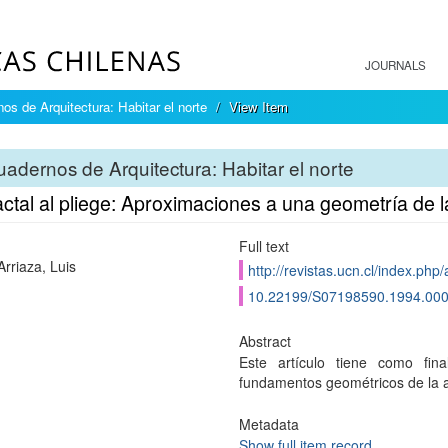
JOURNALS
os de Arquitectura: Habitar el norte
View Item
adernos de Arquitectura: Habitar el norte
actal al pliege: Aproximaciones a una geometría de l
Full text
Arriaza, Luis
http://revistas.ucn.cl/index.php
10.22199/S07198590.1994.00
Abstract
Este artículo tiene como fin
fundamentos geométricos de la a
Metadata
Show full item record