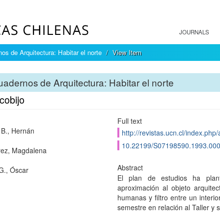
JOURNALS
os de Arquitectura: Habitar el norte
View Item
adernos de Arquitectura: Habitar el norte
 cobijo
Full text
s B., Hernán
http://revistas.ucn.cl/index.php
10.22199/S07198590.1993.00
rez, Magdalena
Abstract
G., Óscar
El plan de estudios ha plant
aproximación al objeto arquite
humanas y filtro entre un interi
semestre en relación al Taller y 