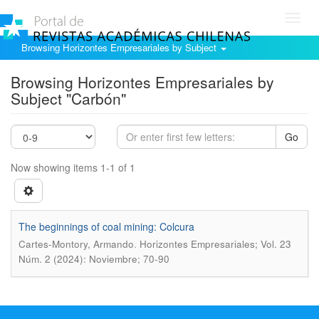
Toggl
navig
Browsing Horizontes Empresariales by Subject
Browsing Horizontes Empresariales by
Subject "Carbón"
Go
Now showing items 1-1 of 1
The beginnings of coal mining: Colcura
.
Cartes-Montory, Armando
Horizontes Empresariales; Vol. 23
Núm. 2 (2024): Noviembre; 70-90