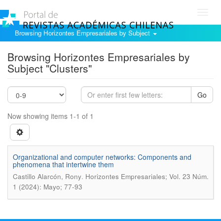
Toggl
navig
Browsing Horizontes Empresariales by Subject
Browsing Horizontes Empresariales by
Subject "Clusters"
Go
Now showing items 1-1 of 1
Organizational and computer networks: Components and
phenomena that intertwine them
.
Castillo Alarcón, Rony
Horizontes Empresariales; Vol. 23 Núm.
1 (2024): Mayo; 77-93