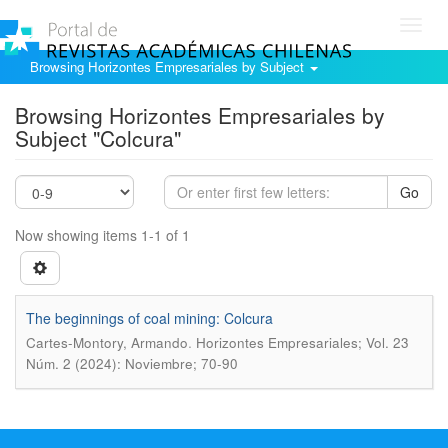
Toggl
navig
Browsing Horizontes Empresariales by Subject
Browsing Horizontes Empresariales by
Subject "Colcura"
Go
Now showing items 1-1 of 1
The beginnings of coal mining: Colcura
.
Cartes-Montory, Armando
Horizontes Empresariales; Vol. 23
Núm. 2 (2024): Noviembre; 70-90