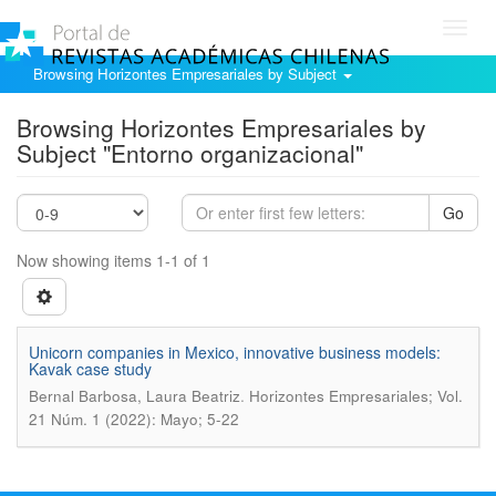
Toggl
navig
Browsing Horizontes Empresariales by Subject
Browsing Horizontes Empresariales by
Subject "Entorno organizacional"
Go
Now showing items 1-1 of 1
Unicorn companies in Mexico, innovative business models:
Kavak case study
.
Bernal Barbosa, Laura Beatriz
Horizontes Empresariales; Vol.
21 Núm. 1 (2022): Mayo; 5-22