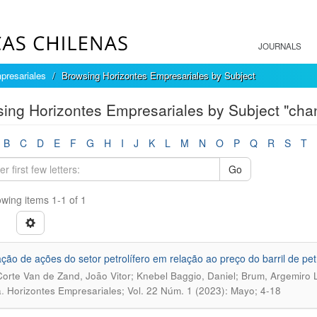
JOURNALS
presariales
Browsing Horizontes Empresariales by Subject
ing Horizontes Empresariales by Subject "cha
B
C
D
E
F
G
H
I
J
K
L
M
N
O
P
Q
R
S
T
Go
wing items 1-1 of 1
ação de ações do setor petrolífero em relação ao preço do barril de pet
Corte Van de Zand, João Vitor; Knebel Baggio, Daniel; Brum, Argemiro L
.
a
Horizontes Empresariales; Vol. 22 Núm. 1 (2023): Mayo; 4-18