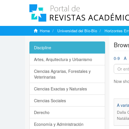
Home
Universidad del Bío-Bío
Horizontes Em
Brows
Discipline
0-9
A
Artes, Arquitectura y Urbanismo
Ciencias Agrarias, Forestales y
Veterinarias
Now sho
Ciencias Exactas y Naturales
Ciencias Sociales
A vari
Derecho
Dalla 
Natáli
Economía y Administración