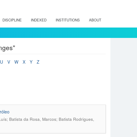
DISCIPLINE
INDEXED
INSTITUTIONS
ABOUT
nges"
U
V
W
X
Y
Z
róleo
uís; Batista da Rosa, Marcos; Batista Rodrigues,