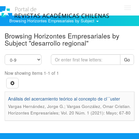
Toggl
navig
Browsing Horizontes Empresariales by Subject
Browsing Horizontes Empresariales by
Subject "desarrollo regional"
Go
Now showing items 1-1 of 1
Análisis del acercamiento teórico al concepto de cl´´uster
.
Vargas Hernández, Jorge G.; Vargas González, Omar Cristian
Horizontes Empresariales; Vol. 20 Núm. 1 (2021): Mayo; 67-80