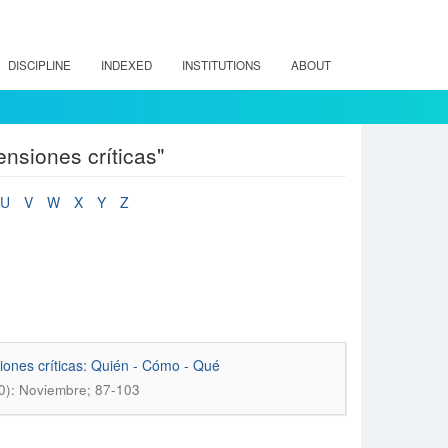
DISCIPLINE
INDEXED
INSTITUTIONS
ABOUT
nsiones críticas"
U
V
W
X
Y
Z
iones críticas: Quién - Cómo - Qué
20): Noviembre; 87-103