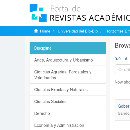
Home
Universidad del Bío-Bío
Horizontes Em
Brows
Discipline
0-9
A
Artes, Arquitectura y Urbanismo
Ciencias Agrarias, Forestales y
Veterinarias
Now sho
Ciencias Exactas y Naturales
Ciencias Sociales
Gobern
Derecho
Sando
Economía y Administración