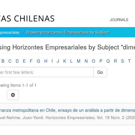
JOURNALS
presariales
Browsing Horizontes Empresariales by Subject
ing Horizontes Empresariales by Subject "dime
B
C
D
E
F
G
H
I
J
K
L
M
N
O
P
Q
R
S
T
Go
wing items 1-1 of 1
anza metropolitana en Chile, ensayo de un análisis a partir de dimens
.
val-Nehme, Juan-Yamil
Horizontes Empresariales; Vol. 19 Núm. 2 (20