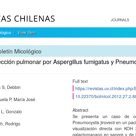
JOURNALS
ológico
View Item
letín Micológico
cción pulmonar por Aspergillus fumigatus y Pneumoc
Full text
 S, Debbin
https://revistas.uv.cl/index.php/
10.22370/bolmicol.2012.27.2.8
uela P, María José
Abstract
 L, Gonzalo
Se presenta un caso de coi
Pneumocystis jirovecii en un pa
h, Rodrigo
visualización directa con KOH 
galactomanano en sangre y de LB