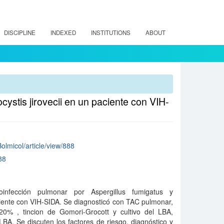
DISCIPLINE
INDEXED
INSTITUTIONS
ABOUT
ystis jirovecii en un paciente con VIH-
Bolmicol/article/view/888
88
nfección pulmonar por Aspergillus fumigatus y
ciente con VIH-SIDA. Se diagnosticó con TAC pulmonar,
20% , tincion de Gomori-Grocott y cultivo del LBA,
A. Se discuten los factores de riesgo, diagnóstico y