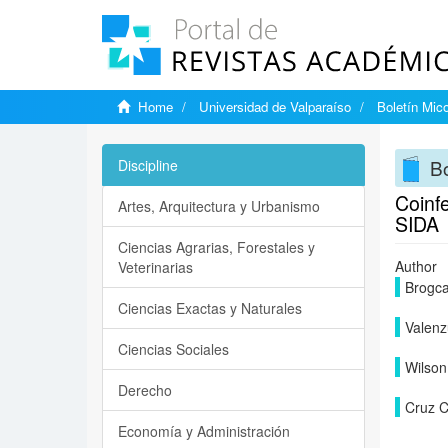
Home
Universidad de Valparaíso
Boletín Mic
Bo
Discipline
Coinfe
Artes, Arquitectura y Urbanismo
SIDA
Ciencias Agrarias, Forestales y
Author
Veterinarias
Brogca
Ciencias Exactas y Naturales
Valenz
Ciencias Sociales
Wilson
Derecho
Cruz C
Economía y Administración