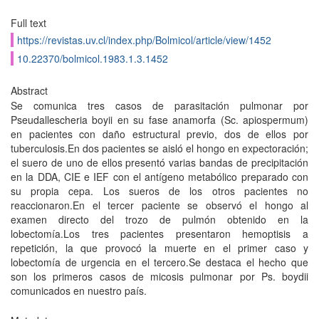
Full text
https://revistas.uv.cl/index.php/Bolmicol/article/view/1452
10.22370/bolmicol.1983.1.3.1452
Abstract
Se comunica tres casos de parasitación pulmonar por
Pseudallescheria boyii en su fase anamorfa (Sc. apiospermum)
en pacientes con daño estructural previo, dos de ellos por
tuberculosis.En dos pacientes se aisló el hongo en expectoración;
el suero de uno de ellos presentó varias bandas de precipitación
en la DDA, CIE e IEF con el antígeno metabólico preparado con
su propia cepa. Los sueros de los otros pacientes no
reaccionaron.En el tercer paciente se observó el hongo al
examen directo del trozo de pulmón obtenido en la
lobectomía.Los tres pacientes presentaron hemoptisis a
repetición, la que provocó la muerte en el primer caso y
lobectomía de urgencia en el tercero.Se destaca el hecho que
son los primeros casos de micosis pulmonar por Ps. boydii
comunicados en nuestro país.