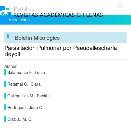
Toggl
navig
View Item
Boletín Micológico
Parasitación Pulmonar por Pseudallescheria
Boydii
Author
Salamanca F., Lucía
Retamal G., Clara
Galleguillos M., Fabián
Rodríguez, Juan C.
Díaz J., M. C.