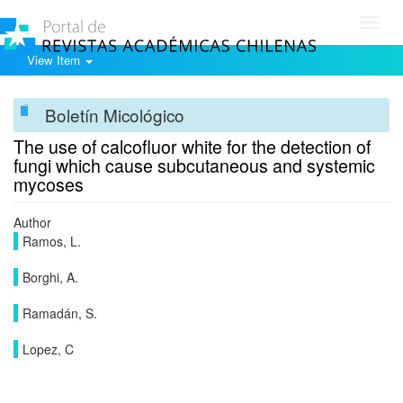
Toggl
navig
View Item
Boletín Micológico
The use of calcofluor white for the detection of
fungi which cause subcutaneous and systemic
mycoses
Author
Ramos, L.
Borghi, A.
Ramadán, S.
Lopez, C