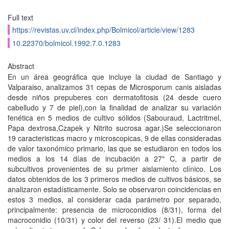
Full text
https://revistas.uv.cl/index.php/Bolmicol/article/view/1283
10.22370/bolmicol.1992.7.0.1283
Abstract
En un área geográfica que incluye la ciudad de Santiago y
Valparaiso, analizamos 31 cepas de Microsporum canis aisladas
desde niños prepuberes con dermatofitosis (24 desde cuero
cabelludo y 7 de piel),con la finalidad de analizar su variación
fenética en 5 medios de cultivo sólidos (Sabouraud, Lactritmel,
Papa dextrosa,Czapek y Nitrito sucrosa agar.)Se seleccionaron
19 caracteristicas macro y microscopicas, 9 de ellas consideradas
de valor taxonómico primario, las que se estudiaron en todos los
medios a los 14 días de incubación a 27" C, a partir de
subcultivos provenientes de su primer aislamiento clínico. Los
datos obtenidos de los 3 primeros medios de cultivos básicos, se
analizaron estadísticamente. Solo se observaron coincidencias en
estos 3 medios, al considerar cada parámetro por separado,
principalmente: presencia de microconidios (8/31), forma del
macroconidio (10/31) y color del reverso (23/ 31).El medio que