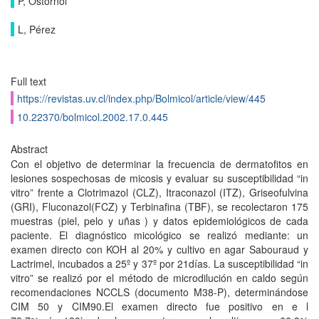
P, Ostornol
L, Pérez
Full text
https://revistas.uv.cl/index.php/Bolmicol/article/view/445
10.22370/bolmicol.2002.17.0.445
Abstract
Con el objetivo de determinar la frecuencia de dermatofitos en
lesiones sospechosas de micosis y evaluar su susceptibilidad “in
vitro” frente a Clotrimazol (CLZ), Itraconazol (ITZ), Griseofulvina
(GRI), Fluconazol(FCZ) y Terbinafina (TBF), se recolectaron 175
muestras (piel, pelo y uñas ) y datos epidemiológicos de cada
paciente. El diagnóstico micológico se realizó mediante: un
examen directo con KOH al 20% y cultivo en agar Sabouraud y
Lactrimel, incubados a 25º y 37º por 21días. La susceptibilidad “in
vitro” se realizó por el método de microdilución en caldo según
recomendaciones NCCLS (documento M38-P), determinándose
CIM 50 y CIM90.El examen directo fue positivo en e l