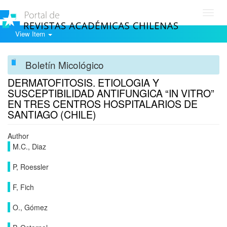
Toggl
navig
View Item
Boletín Micológico
DERMATOFITOSIS. ETIOLOGIA Y
SUSCEPTIBILIDAD ANTIFUNGICA “IN VITRO”
EN TRES CENTROS HOSPITALARIOS DE
SANTIAGO (CHILE)
Author
M.C., Diaz
P, Roessler
F, Fich
O., Gómez