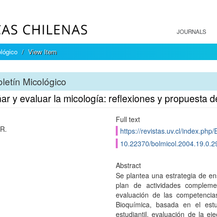
JOURNALS
ológico
View Item
letín Micológico
r y evaluar la micología: reflexiones y propuesta 
Full text
 R.
https://revistas.uv.cl/index.php/
10.22370/bolmicol.2004.19.0.2
Abstract
Se plantea una estrategia de en
plan de actividades compleme
evaluación de las competencia
Bioquímica, basada en el est
estudiantil, evaluación de la ej