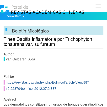
Toggl
navig
View Item
Boletín Micológico
Tinea Capitis Inflamatoria por Trichophyton
tonsurans var. sulfureum
Author
van Gelderen, Aida
Full text
https://revistas.uv.cl/index.php/Bolmicol/article/view/887
10.22370/bolmicol.2012.27.2.887
Abstract
Los dermatofitos constituyen un grupo de hongos queratinofílicos