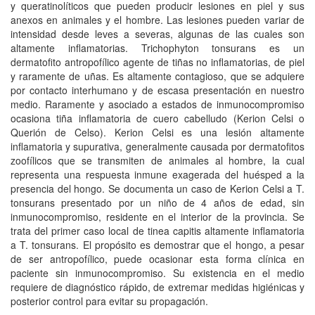
y queratinolíticos que pueden producir lesiones en piel y sus
anexos en animales y el hombre. Las lesiones pueden variar de
intensidad desde leves a severas, algunas de las cuales son
altamente inflamatorias. Trichophyton tonsurans es un
dermatofito antropofílico agente de tiñas no inflamatorias, de piel
y raramente de uñas. Es altamente contagioso, que se adquiere
por contacto interhumano y de escasa presentación en nuestro
medio. Raramente y asociado a estados de inmunocompromiso
ocasiona tiña inflamatoria de cuero cabelludo (Kerion Celsi o
Querión de Celso). Kerion Celsi es una lesión altamente
inflamatoria y supurativa, generalmente causada por dermatofitos
zoofílicos que se transmiten de animales al hombre, la cual
representa una respuesta inmune exagerada del huésped a la
presencia del hongo. Se documenta un caso de Kerion Celsi a T.
tonsurans presentado por un niño de 4 años de edad, sin
inmunocompromiso, residente en el interior de la provincia. Se
trata del primer caso local de tinea capitis altamente inflamatoria
a T. tonsurans. El propósito es demostrar que el hongo, a pesar
de ser antropofílico, puede ocasionar esta forma clínica en
paciente sin inmunocompromiso. Su existencia en el medio
requiere de diagnóstico rápido, de extremar medidas higiénicas y
posterior control para evitar su propagación.