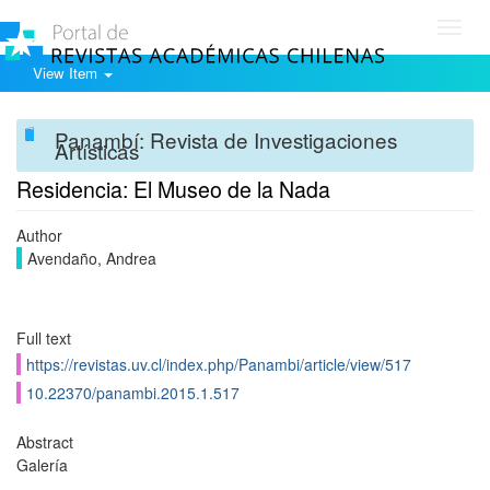
Toggl
navig
View Item
Panambí: Revista de Investigaciones
Artísticas
Residencia: El Museo de la Nada
Author
Avendaño, Andrea
Full text
https://revistas.uv.cl/index.php/Panambi/article/view/517
10.22370/panambi.2015.1.517
Abstract
Galería