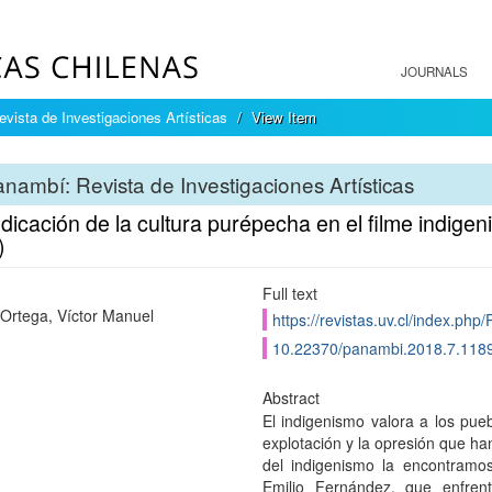
JOURNALS
vista de Investigaciones Artísticas
View Item
nambí: Revista de Investigaciones Artísticas
dicación de la cultura purépecha en el filme indige
)
Full text
Ortega, Víctor Manuel
https://revistas.uv.cl/index.php
10.22370/panambi.2018.7.118
Abstract
El indigenismo valora a los pueb
explotación y la opresión que ha
del indigenismo la encontramos
Emilio Fernández, que enfren