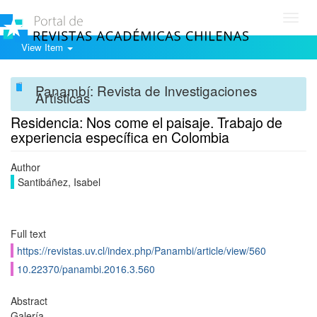
Toggl
navig
View Item
Panambí: Revista de Investigaciones
Artísticas
Residencia: Nos come el paisaje. Trabajo de
experiencia específica en Colombia
Author
Santibáñez, Isabel
Full text
https://revistas.uv.cl/index.php/Panambi/article/view/560
10.22370/panambi.2016.3.560
Abstract
Galería