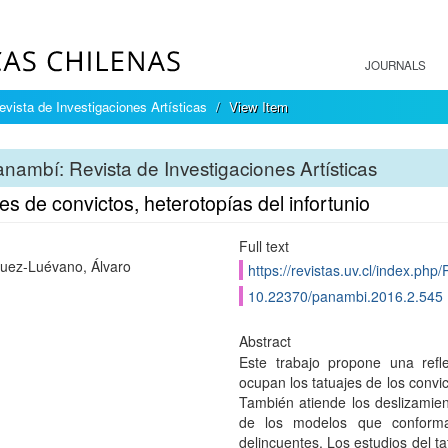
JOURNALS
vista de Investigaciones Artísticas
View Item
nambí: Revista de Investigaciones Artísticas
es de convictos, heterotopías del infortunio
Full text
uez-Luévano, Álvaro
https://revistas.uv.cl/index.php
10.22370/panambi.2016.2.545
Abstract
Este trabajo propone una refle
ocupan los tatuajes de los convi
También atiende los deslizamien
de los modelos que conforma
delincuentes. Los estudios del t