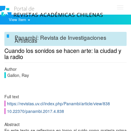
Toggl
navig
View Item
Panambí: Revista de Investigaciones
Artísticas
Cuando los sonidos se hacen arte: la ciudad y
la radio
Author
Gallon, Ray
Full text
https://revistas.uv.cl/index.php/Panambi/article/view/838
10.22370/panambi.2017.4.838
Abstract
En este texto se reflexiona en torno al ruido como materia prima