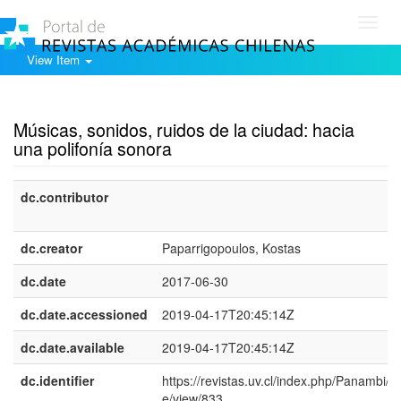
Toggl
navig
View Item
Show simple item record
Músicas, sonidos, ruidos de la ciudad: hacia
una polifonía sonora
dc.contributor
dc.creator
Paparrigopoulos, Kostas
dc.date
2017-06-30
dc.date.accessioned
2019-04-17T20:45:14Z
dc.date.available
2019-04-17T20:45:14Z
dc.identifier
https://revistas.uv.cl/index.php/Panambi/art
e/view/833