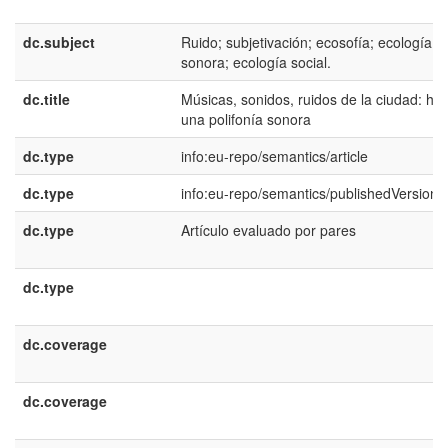
dc.subject
Ruido; subjetivación; ecosofía; ecología
sonora; ecología social.
dc.title
Músicas, sonidos, ruidos de la ciudad: hac
una polifonía sonora
dc.type
info:eu-repo/semantics/article
dc.type
info:eu-repo/semantics/publishedVersion
dc.type
Artículo evaluado por pares
dc.type
dc.coverage
dc.coverage