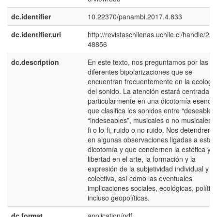
dc.identifier
10.22370/panambi.2017.4.833
dc.identifier.uri
http://revistaschilenas.uchile.cl/handle/225
48856
dc.description
En este texto, nos preguntamos por las
diferentes bipolarizaciones que se
encuentran frecuentemente en la ecologí
del sonido. La atención estará centrada
particularmente en una dicotomía esencia
que clasifica los sonidos entre “deseables
“indeseables”, musicales o no musicales, 
fi o lo-fi, ruido o no ruido. Nos detendrem
en algunas observaciones ligadas a esta
dicotomía y que conciernen la estética y l
libertad en el arte, la formación y la
expresión de la subjetividad individual y
colectiva, así como las eventuales
implicaciones sociales, ecológicas, política
incluso geopolíticas.
dc.format
application/pdf