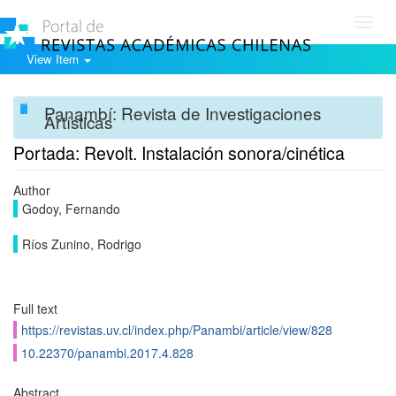
Toggl
navig
View Item
Panambí: Revista de Investigaciones
Artísticas
Portada: Revolt. Instalación sonora/cinética
Author
Godoy, Fernando
Ríos Zunino, Rodrigo
Full text
https://revistas.uv.cl/index.php/Panambi/article/view/828
10.22370/panambi.2017.4.828
Abstract